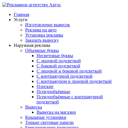
Главная
Услуги
Изготовление вывесок
Реклама на авто
Установка рекламы
Заказать вывеску
Наружная реклама
Объемные буквы
Несветовые буквы
С лицевой подсветкой
С боковой подсветкой
С лицевой и боковой подсветкой
С контражурной подсветкой
С контражуром и лицевой подсветкой
Плоские
Псевдообъёмные
Псевдообъёмные с контражурной
подсветкой
Вывеска
Вывеска на магазин
Крышные установки
Тонкие световые панели
Брендирование транспорта